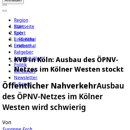
Anmelden
Region
Köln
Startseite
Sport
Köln
1. FC Köln
Lindenthal
Erleben
Lindenthal
Ratgeber
KVB in Köln: Ausbau des ÖPNV-
Aus aller Welt
Politik
Netzes im Kölner Westen stockt
Wirtschaft
Newsletter
Öffentlicher Nahverkehr
Ausbau
E-Paper
des ÖPNV-Netzes im Kölner
Westen wird schwierig
Von
Susanne Esch