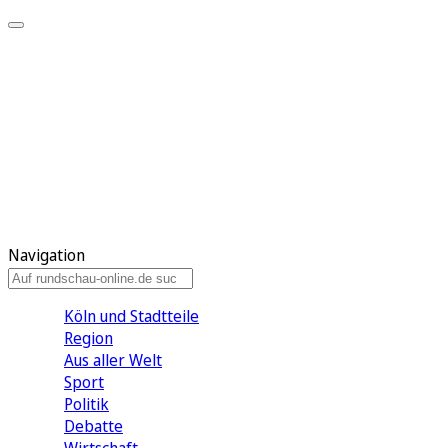
Meine KR
Meine Artikel
Meine Region
Meine Newsletter
Gewinnspiele
Mein Rundschau PLUS
Mein E-Paper
Navigation
Köln und Stadtteile
Region
Aus aller Welt
Sport
Politik
Debatte