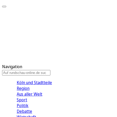
Meine KR
Meine Artikel
Meine Region
Meine Newsletter
Gewinnspiele
Mein Rundschau PLUS
Mein E-Paper
Navigation
Köln und Stadtteile
Region
Aus aller Welt
Sport
Politik
Debatte