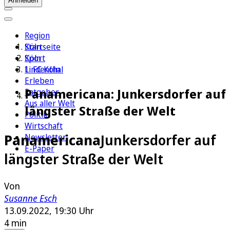
Anmelden
Region
Köln
Startseite
Sport
Köln
1. FC Köln
Lindenthal
Erleben
Panamericana: Junkersdorfer auf
Ratgeber
Aus aller Welt
längster Straße der Welt
Politik
Wirtschaft
Panamericana
Junkersdorfer auf
Newsletter
E-Paper
längster Straße der Welt
Von
Susanne Esch
13.09.2022, 19:30 Uhr
4 min