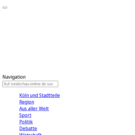
Meine KR
Meine Artikel
Meine Region
Meine Newsletter
Gewinnspiele
Mein Rundschau PLUS
Mein E-Paper
Navigation
Köln und Stadtteile
Region
Aus aller Welt
Sport
Politik
Debatte