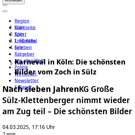
Anmelden
Region
Köln
Startseite
Sport
Köln
1. FC Köln
Lindenthal
Erleben
Sülz
Ratgeber
Karneval in Köln: Die schönsten
Aus aller Welt
Politik
Bilder vom Zoch in Sülz
Wirtschaft
Newsletter
Nach sieben Jahren
KG Große
E-Paper
Sülz-Klettenberger nimmt wieder
am Zug teil – Die schönsten Bilder
04.03.2025, 17:16 Uhr
2 min