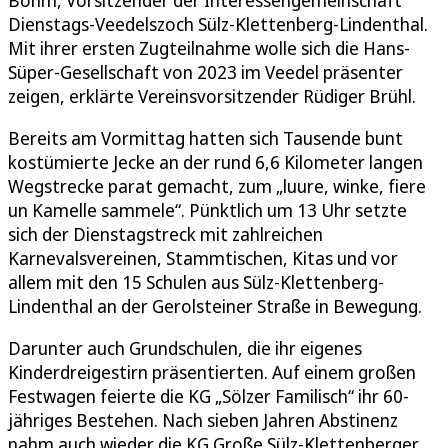
Böhm, Vorsitzender der Interessengemeinschaft
Dienstags-Veedelszoch Sülz-Klettenberg-Lindenthal.
Mit ihrer ersten Zugteilnahme wolle sich die Hans-
Süper-Gesellschaft von 2023 im Veedel präsenter
zeigen, erklärte Vereinsvorsitzender Rüdiger Brühl.
Bereits am Vormittag hatten sich Tausende bunt
kostümierte Jecke an der rund 6,6 Kilometer langen
Wegstrecke parat gemacht, zum „luure, winke, fiere
un Kamelle sammele“. Pünktlich um 13 Uhr setzte
sich der Dienstagstreck mit zahlreichen
Karnevalsvereinen, Stammtischen, Kitas und vor
allem mit den 15 Schulen aus Sülz-Klettenberg-
Lindenthal an der Gerolsteiner Straße in Bewegung.
Darunter auch Grundschulen, die ihr eigenes
Kinderdreigestirn präsentierten. Auf einem großen
Festwagen feierte die KG „Sölzer Familisch“ ihr 60-
jähriges Bestehen. Nach sieben Jahren Abstinenz
nahm auch wieder die KG Große Sülz-Klettenberger