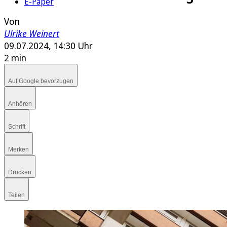
E-Paper
Von
Ulrike Weinert
09.07.2024, 14:30 Uhr
2 min
Auf Google bevorzugen
Anhören
Schrift
Merken
Drucken
Teilen