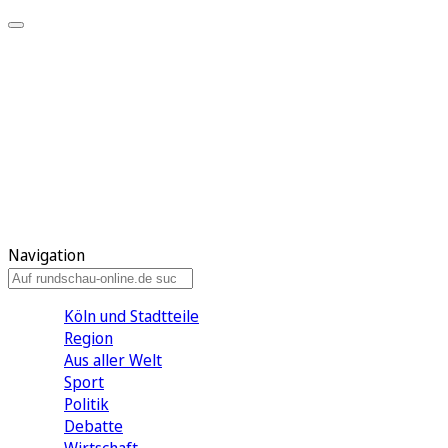
Meine KR
Meine Artikel
Meine Region
Meine Newsletter
Gewinnspiele
Mein Rundschau PLUS
Mein E-Paper
Navigation
Köln und Stadtteile
Region
Aus aller Welt
Sport
Politik
Debatte