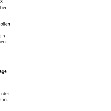
18
bei
ollen
ein
ben.
Tage
s
n der
rin,
t