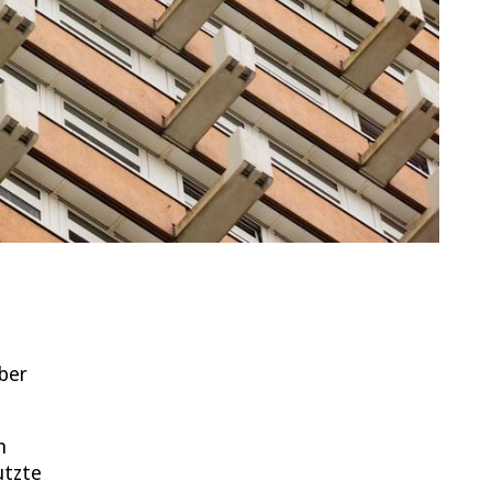
ber
m
utzte