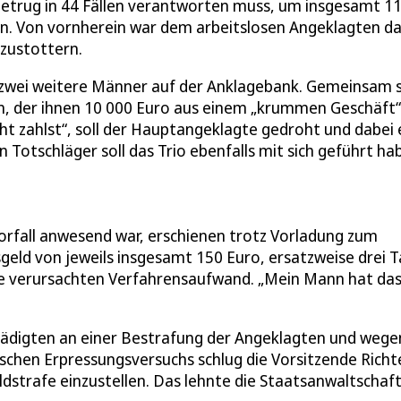
r Betrug in 44 Fällen verantworten muss, um insgesamt 1
. Von vornherein war dem arbeitslosen Angeklagten da
bzustottern.
 zwei weitere Männer auf der Anklagebank. Gemeinsam s
, der ihnen 10 000 Euro aus einem „krummen Geschäft“
cht zahlst“, soll der Hauptangeklagte gedroht und dabei 
 Totschläger soll das Trio ebenfalls mit sich geführt ha
orfall anwesend war, erschienen trotz Vorladung zum
geld von jeweils insgesamt 150 Euro, ersatzweise drei 
sie verursachten Verfahrensaufwand. „Mein Mann hat da
hädigten an einer Bestrafung der Angeklagten und wege
schen Erpressungsversuchs schlug die Vorsitzende Richte
dstrafe einzustellen. Das lehnte die Staatsanwaltschaf