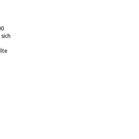
00
 sich
lte