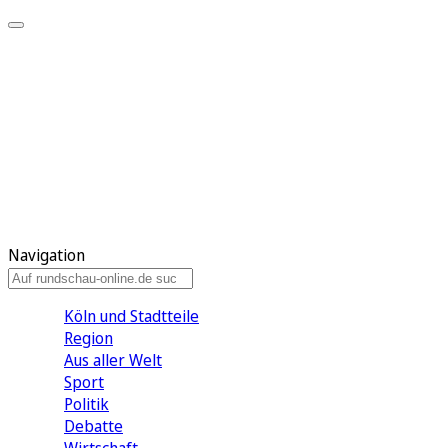
Meine KR
Meine Artikel
Meine Region
Meine Newsletter
Gewinnspiele
Mein Rundschau PLUS
Mein E-Paper
Navigation
Köln und Stadtteile
Region
Aus aller Welt
Sport
Politik
Debatte