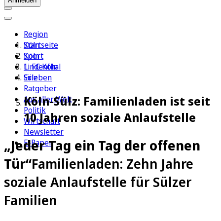
Anmelden
Region
Köln
Startseite
Sport
Köln
1. FC Köln
Lindenthal
Erleben
Sülz
Ratgeber
Köln-Sülz: Familienladen ist seit
Aus aller Welt
Politik
10 Jahren soziale Anlaufstelle
Wirtschaft
Newsletter
„Jeder Tag ein Tag der offenen
E-Paper
Tür“
Familienladen: Zehn Jahre
soziale Anlaufstelle für Sülzer
Familien