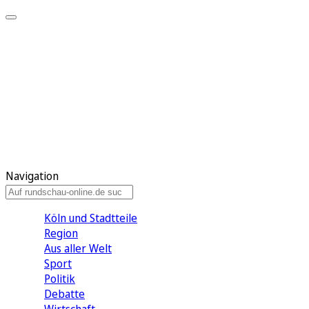
Meine KR
Meine Artikel
Meine Region
Meine Newsletter
Gewinnspiele
Mein Rundschau PLUS
Mein E-Paper
Navigation
Köln und Stadtteile
Region
Aus aller Welt
Sport
Politik
Debatte