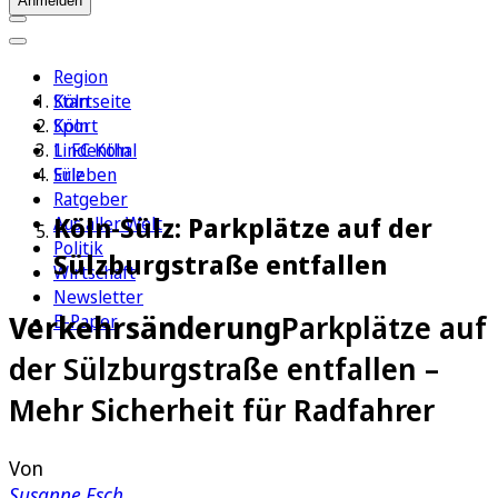
Anmelden
Region
Köln
Startseite
Sport
Köln
1. FC Köln
Lindenthal
Erleben
Sülz
Ratgeber
Köln-Sülz: Parkplätze auf der
Aus aller Welt
Politik
Sülzburgstraße entfallen
Wirtschaft
Newsletter
Verkehrsänderung
Parkplätze auf
E-Paper
der Sülzburgstraße entfallen –
Mehr Sicherheit für Radfahrer
Von
Susanne Esch