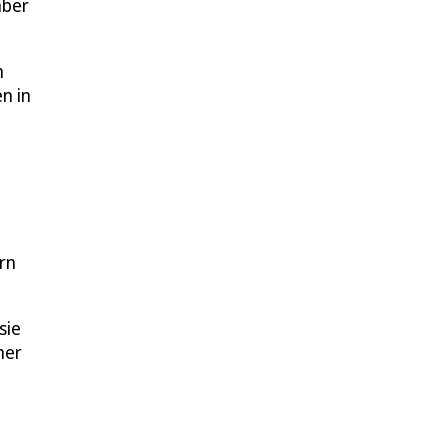
aber
m
n in
rn
sie
ner