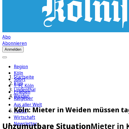
Abo
Abonnieren
Anmelden
Region
Köln
Startseite
Sport
Köln
1. FC Köln
Lindenthal
Erleben
Weiden
Ratgeber
Aus aller Welt
Köln: Mieter in Weiden müssen tag
Politik
Wirtschaft
Newsletter
Unzumutbare Situation
Mieter in 