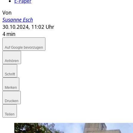
E-Paper
Von
Susanne Esch
30.10.2024, 11:02 Uhr
4 min
Auf Google bevorzugen
Anhören
Schrift
Merken
Drucken
Teilen