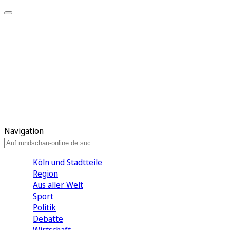
Meine KR
Meine Artikel
Meine Region
Meine Newsletter
Gewinnspiele
Mein Rundschau PLUS
Mein E-Paper
Navigation
Köln und Stadtteile
Region
Aus aller Welt
Sport
Politik
Debatte