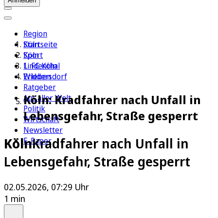
Anmelden
Region
Köln
Startseite
Sport
Köln
1. FC Köln
Lindenthal
Erleben
Widdersdorf
Ratgeber
Köln: Kradfahrer nach Unfall in
Aus aller Welt
Politik
Lebensgefahr, Straße gesperrt
Wirtschaft
Newsletter
Köln
Kradfahrer nach Unfall in
E-Paper
Lebensgefahr, Straße gesperrt
02.05.2026, 07:29 Uhr
1 min
Auf Google bevorzugen