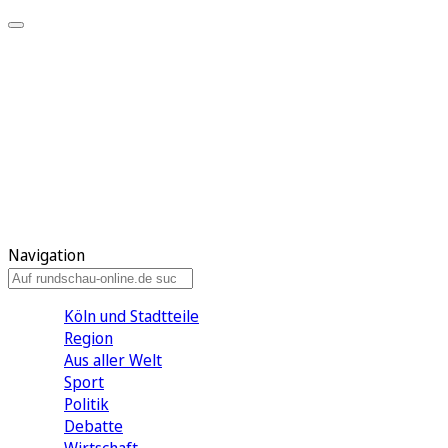
Meine KR
Meine Artikel
Meine Region
Meine Newsletter
Gewinnspiele
Mein Rundschau PLUS
Mein E-Paper
Navigation
Köln und Stadtteile
Region
Aus aller Welt
Sport
Politik
Debatte