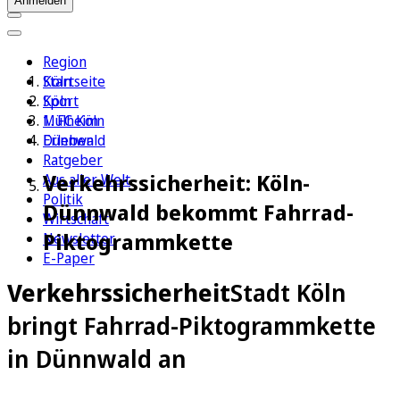
Anmelden
Region
Köln
Startseite
Sport
Köln
1. FC Köln
Mülheim
Erleben
Dünnwald
Ratgeber
Verkehrssicherheit: Köln-
Aus aller Welt
Politik
Dünnwald bekommt Fahrrad-
Wirtschaft
Piktogrammkette
Newsletter
E-Paper
Verkehrssicherheit
Stadt Köln
bringt Fahrrad-Piktogrammkette
in Dünnwald an