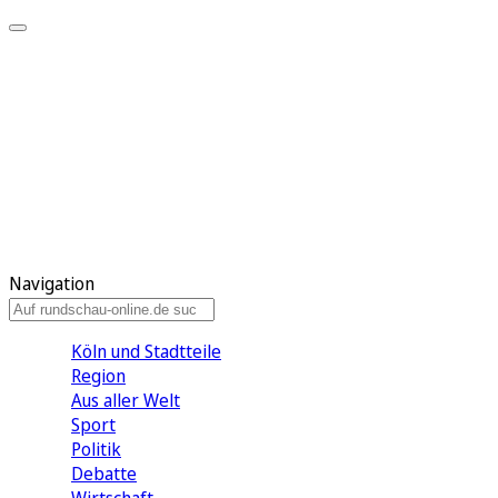
Meine KR
Meine Artikel
Meine Region
Meine Newsletter
Gewinnspiele
Mein Rundschau PLUS
Mein E-Paper
Navigation
Köln und Stadtteile
Region
Aus aller Welt
Sport
Politik
Debatte