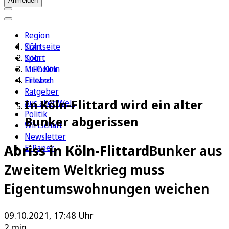
Anmelden
Region
Köln
Startseite
Sport
Köln
1. FC Köln
Mülheim
Erleben
Flittard
Ratgeber
In Köln-Flittard wird ein alter
Aus aller Welt
Politik
Bunker abgerissen
Wirtschaft
Newsletter
Abriss in Köln-Flittard
Bunker aus
E-Paper
Zweitem Weltkrieg muss
Eigentumswohnungen weichen
09.10.2021, 17:48 Uhr
2 min