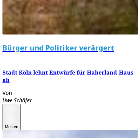
Bürger und Politiker verärgert
Stadt Köln lehnt Entwürfe für Haberland-Haus
ab
Von
Uwe Schäfer
Merken