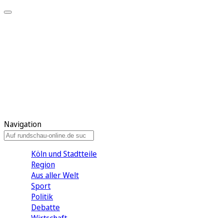
Meine KR
Meine Artikel
Meine Region
Meine Newsletter
Gewinnspiele
Mein Rundschau PLUS
Mein E-Paper
Navigation
Köln und Stadtteile
Region
Aus aller Welt
Sport
Politik
Debatte