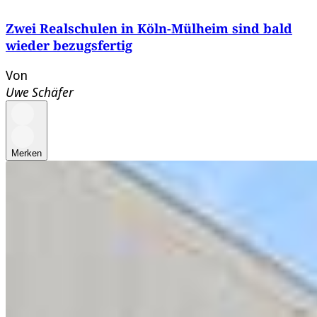
Zwei Realschulen in Köln-Mülheim sind bald
wieder bezugsfertig
Von
Uwe Schäfer
Merken