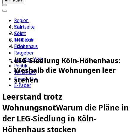
Anmelden
Region
Köln
Startseite
Sport
Köln
1. FC Köln
Mülheim
Erleben
Höhenhaus
Ratgeber
LEG-Siedlung Köln-Höhenhaus:
Aus aller Welt
Politik
Weshalb die Wohnungen leer
Wirtschaft
stehen
Newsletter
E-Paper
Leerstand trotz
Wohnungsnot
Warum die Pläne in
der LEG-Siedlung in Köln-
Höhenhaus stocken