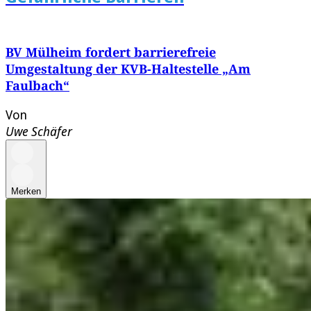
BV Mülheim fordert barrierefreie
Umgestaltung der KVB-Haltestelle „Am
Faulbach“
Von
Uwe Schäfer
Merken