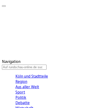
Meine KR
Meine Artikel
Meine Region
Meine Newsletter
Gewinnspiele
Mein Rundschau PLUS
Mein E-Paper
Navigation
Köln und Stadtteile
Region
Aus aller Welt
Sport
Politik
Debatte