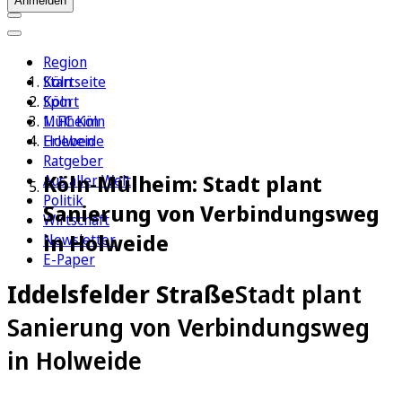
Anmelden
Region
Köln
Startseite
Sport
Köln
1. FC Köln
Mülheim
Erleben
Holweide
Ratgeber
Köln-Mülheim: Stadt plant
Aus aller Welt
Politik
Sanierung von Verbindungsweg
Wirtschaft
in Holweide
Newsletter
E-Paper
Iddelsfelder Straße
Stadt plant
Sanierung von Verbindungsweg
in Holweide