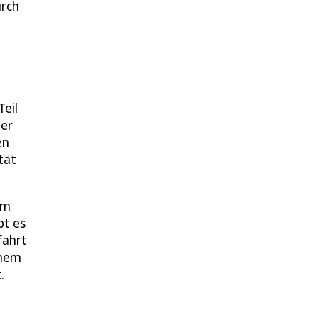
urch
Teil
der
en
tät
im
bt es
fahrt
inem
.