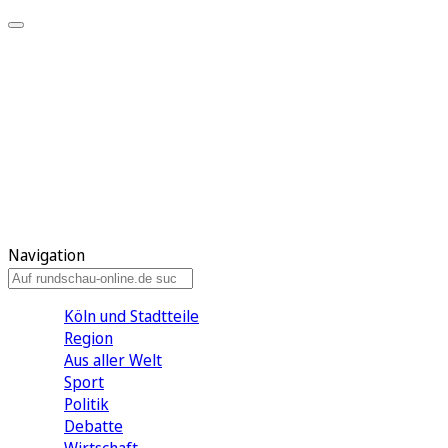
Meine KR
Meine Artikel
Meine Region
Meine Newsletter
Gewinnspiele
Mein Rundschau PLUS
Mein E-Paper
Navigation
Köln und Stadtteile
Region
Aus aller Welt
Sport
Politik
Debatte