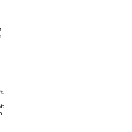
r
n
t.
it
n