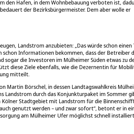
 um den Hafen, in dem Wohnbebauung verboten ist, dad
“, bedauert der Bezirksbürgermeister. Dem aber wolle er
zeugen, Landstrom anzubieten: „Das würde schon einen 
ch schon Informationen bekommen, dass der Betreiber 
d sogar die Investoren im Mülheimer Süden etwas zu d
zt diese Ziele ebenfalls, wie die Dezernentin für Mobili
ng mitteilt.
on Martin Börschel, in dessen Landtagswahlkreis Mülhe
mms Landstrom durch das Konjunkturpaket im Sommer gi
in Kölner Stadtgebiet mit Landstrom für die Binnenschiff
auch genutzt werden – und zwar sofort“, betont er in e
sorgung am Mülheimer Ufer möglichst schnell installiert