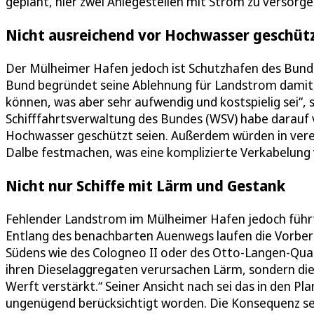
geplant, hier zwei Anlegestellen mit Strom zu versorge
Nicht ausreichend vor Hochwasser geschüt
Der Mülheimer Hafen jedoch ist Schutzhafen des Bunde
Bund begründet seine Ablehnung für Landstrom damit,
können, was aber sehr aufwendig und kostspielig sei“, 
Schifffahrtsverwaltung des Bundes (WSV) habe darauf v
Hochwasser geschützt seien. Außerdem würden in verei
Dalbe festmachen, was eine komplizierte Verkabelung 
Nicht nur Schiffe mit Lärm und Gestank
Fehlender Landstrom im Mülheimer Hafen jedoch führt 
Entlang des benachbarten Auenwegs laufen die Vorbe
Südens wie des Cologneo II oder des Otto-Langen-Quarti
ihren Dieselaggregaten verursachen Lärm, sondern dies
Werft verstärkt.“ Seiner Ansicht nach sei das in den P
ungenügend berücksichtigt worden. Die Konsequenz sei 