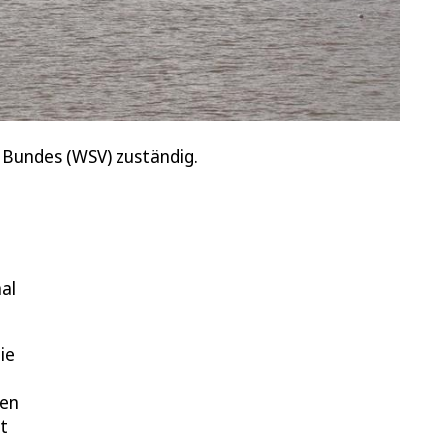
 Bundes (WSV) zuständig.
al
ie
gen
t