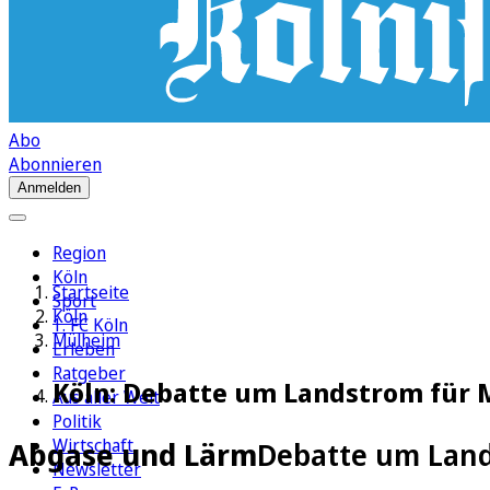
Abo
Abonnieren
Anmelden
Region
Köln
Startseite
Sport
Köln
1. FC Köln
Mülheim
Erleben
Ratgeber
Köln: Debatte um Landstrom für 
Aus aller Welt
Politik
Wirtschaft
Abgase und Lärm
Debatte um Land
Newsletter