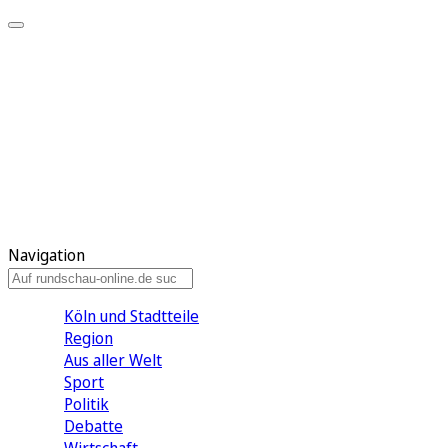
Meine KR
Meine Artikel
Meine Region
Meine Newsletter
Gewinnspiele
Mein Rundschau PLUS
Mein E-Paper
Navigation
Köln und Stadtteile
Region
Aus aller Welt
Sport
Politik
Debatte