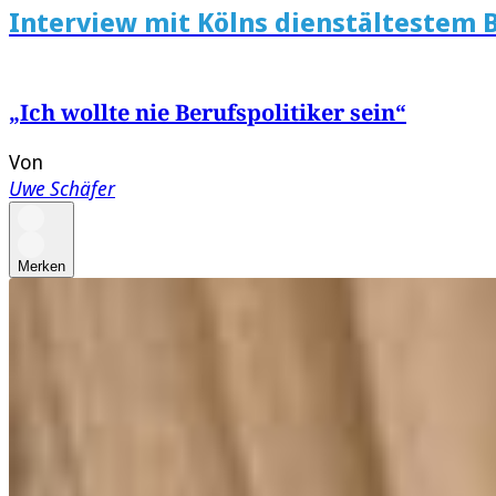
Interview mit Kölns dienstältestem 
„Ich wollte nie Berufspolitiker sein“
Von
Uwe Schäfer
Merken