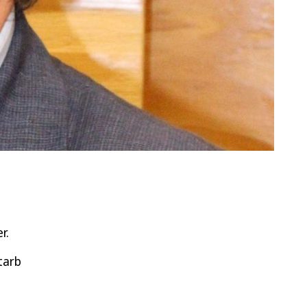
r.
tarb
e