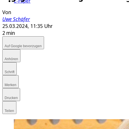
E-Paper
Von
Uwe Schäfer
25.03.2024, 11:35 Uhr
2 min
Auf Google bevorzugen
Anhören
Schrift
Merken
Drucken
Teilen