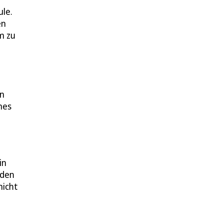
ule.
en
m zu
In
nes
in
 den
nicht