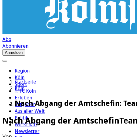
Abo
Abonnieren
Anmelden
Region
Köln
Startseite
Sport
Köln
1. FC Köln
Erleben
Nach Abgang der Amtschefin: Tea
Ratgeber
Aus aller Welt
Politik
Nach Abgang der Amtschefin
Team
Wirtschaft
Newsletter
Von