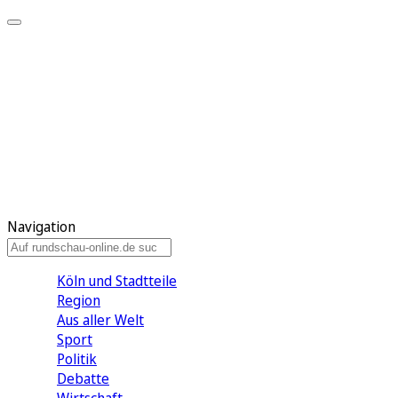
Meine KR
Meine Artikel
Meine Region
Meine Newsletter
Gewinnspiele
Mein Rundschau PLUS
Mein E-Paper
Navigation
Köln und Stadtteile
Region
Aus aller Welt
Sport
Politik
Debatte