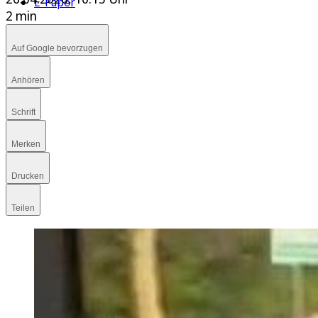
E-Paper
2 min
Auf Google bevorzugen
Anhören
Schrift
Merken
Drucken
Teilen