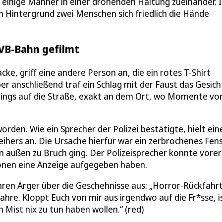
 einige Männer in einer drohenden Haltung zueinander. 
m Hintergrund zwei Menschen sich friedlich die Hände
KVB-Bahn gefilmt
cke, griff eine andere Person an, die ein rotes T-Shirt
er anschließend traf ein Schlag mit der Faust das Gesich
klings auf die Straße, exakt an dem Ort, wo Momente vo
orden. Wie ein Sprecher der Polizei bestätigte, hielt ein
hers an. Die Ursache hierfür war ein zerbrochenes Fens
 außen zu Bruch ging. Der Polizeisprecher konnte vorer
sonen eine Anzeige aufgegeben haben.
ihren Ärger über die Geschehnisse aus: „Horror-Rückfahr
ahre. Kloppt Euch von mir aus irgendwo auf die Fr*sse, i
 Mist nix zu tun haben wollen.“ (red)