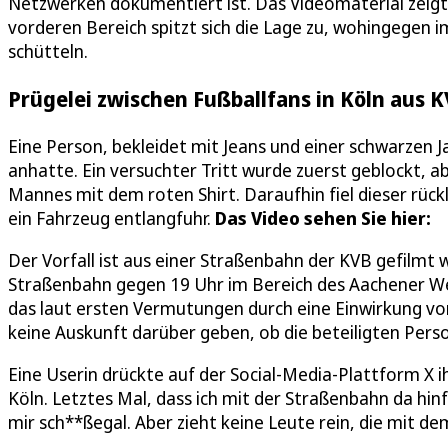
Netzwerken dokumentiert ist. Das Videomaterial zeigt
vorderen Bereich spitzt sich die Lage zu, wohingegen i
schütteln.
Prügelei zwischen Fußballfans in Köln aus 
Eine Person, bekleidet mit Jeans und einer schwarzen Ja
anhatte. Ein versuchter Tritt wurde zuerst geblockt, ab
Mannes mit dem roten Shirt. Daraufhin fiel dieser rüc
ein Fahrzeug entlangfuhr.
Das Video sehen Sie hier:
Der Vorfall ist aus einer Straßenbahn der KVB gefilmt w
Straßenbahn gegen 19 Uhr im Bereich des Aachener Wei
das laut ersten Vermutungen durch eine Einwirkung von
keine Auskunft darüber geben, ob die beteiligten Per
Eine Userin drückte auf der Social-Media-Plattform X 
Köln. Letztes Mal, dass ich mit der Straßenbahn da hinf
mir sch**ßegal. Aber zieht keine Leute rein, die mit dem