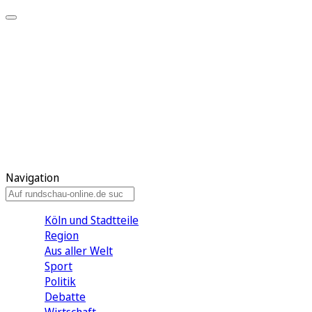
Meine KR
Meine Artikel
Meine Region
Meine Newsletter
Gewinnspiele
Mein Rundschau PLUS
Mein E-Paper
Navigation
Köln und Stadtteile
Region
Aus aller Welt
Sport
Politik
Debatte