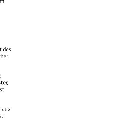
Im
t des
rher
e
ter,
st
t aus
st