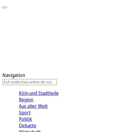
Meine KR
Meine Artikel
Meine Region
Meine Newsletter
Gewinnspiele
Mein Rundschau PLUS
Mein E-Paper
Navigation
Köln und Stadtteile
Region
Aus aller Welt
Sport
Politik
Debatte