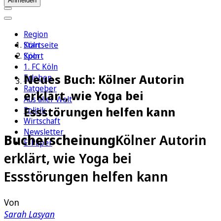
Anmelden
Region
Köln
Startseite
Sport
Köln
1. FC Köln
Neues Buch: Kölner Autorin
Erleben
Ratgeber
erklärt, wie Yoga bei
Aus aller Welt
Essstörungen helfen kann
Politik
Wirtschaft
Newsletter
Bucherscheinung
Kölner Autorin
E-Paper
erklärt, wie Yoga bei
Essstörungen helfen kann
Von
Sarah Lasyan