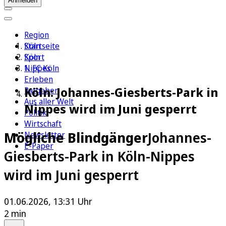
Anmelden
Region
Köln
Startseite
Sport
Köln
1. FC Köln
Nippes
Erleben
Köln: Johannes-Giesberts-Park in
Ratgeber
Aus aller Welt
Nippes wird im Juni gesperrt
Politik
Wirtschaft
Mögliche Blindgänger
Johannes-
Newsletter
E-Paper
Giesberts-Park in Köln-Nippes
wird im Juni gesperrt
01.06.2026, 13:31 Uhr
2 min
Auf Google bevorzugen