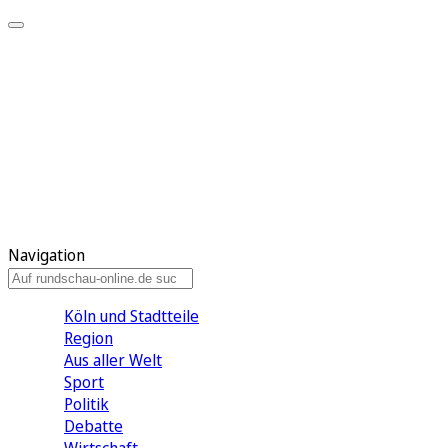
Meine KR
Meine Artikel
Meine Region
Meine Newsletter
Gewinnspiele
Mein Rundschau PLUS
Mein E-Paper
Navigation
Köln und Stadtteile
Region
Aus aller Welt
Sport
Politik
Debatte