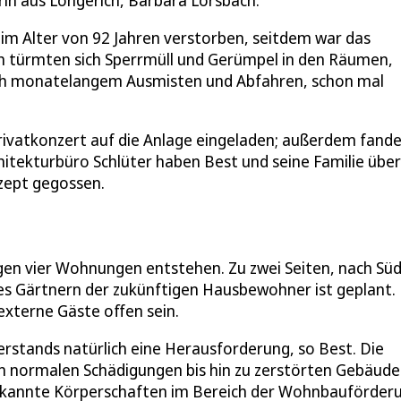
in aus Longerich, Barbara Lorsbach.
im Alter von 92 Jahren verstorben, seitdem war das
h türmten sich Sperrmüll und Gerümpel in den Räumen,
ach monatelangem Ausmisten und Abfahren, schon mal
rivatkonzert auf die Anlage eingeladen; außerdem fand
itekturbüro Schlüter haben Best und seine Familie übe
nzept gegossen.
tagen vier Wohnungen entstehen. Zu zwei Seiten, nach Sü
hes Gärtnern der zukünftigen Hausbewohner ist geplant.
externe Gäste offen sein.
rstands natürlich eine Herausforderung, so Best. Die
on normalen Schädigungen bis hin zu zerstörten Gebäude
 bekannte Körperschaften im Bereich der Wohnbauförder