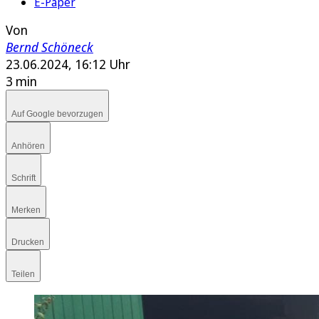
E-Paper
Von
Bernd Schöneck
23.06.2024, 16:12 Uhr
3 min
Auf Google bevorzugen
Anhören
Schrift
Merken
Drucken
Teilen