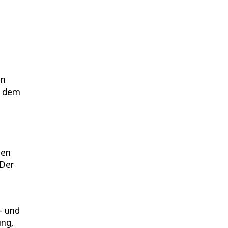
en
r dem
den
 Der
- und
ung,