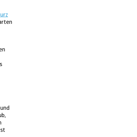
kurz
arten
en
s
 und
ub,
n
rst