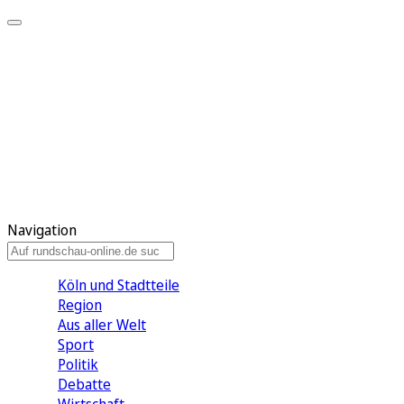
Meine KR
Meine Artikel
Meine Region
Meine Newsletter
Gewinnspiele
Mein Rundschau PLUS
Mein E-Paper
Navigation
Köln und Stadtteile
Region
Aus aller Welt
Sport
Politik
Debatte