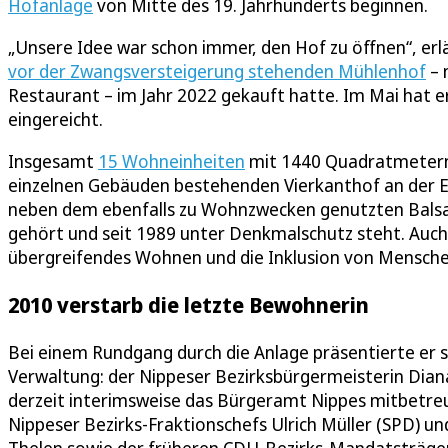
Hofanlage
von Mitte des 19. Jahrhunderts beginnen.
„Unsere Idee war schon immer, den Hof zu öffnen“, erl
vor der Zwangsversteigerung stehenden Mühlenhof
– 
Restaurant – im Jahr 2022 gekauft hatte. Im Mai hat 
eingereicht.
Insgesamt
15 Wohneinheiten
mit 1440 Quadratmetern 
einzelnen Gebäuden bestehenden Vierkanthof an der E
neben dem ebenfalls zu Wohnzwecken genutzten Balsa
gehört und seit 1989 unter Denkmalschutz steht. Auch 
übergreifendes Wohnen und die Inklusion von Mensche
2010 verstarb die letzte Bewohnerin
Bei einem Rundgang durch die Anlage präsentierte er s
Verwaltung: der Nippeser Bezirksbürgermeisterin Dian
derzeit interimsweise das Bürgeramt Nippes mitbetre
Nippeser Bezirks-Fraktionschefs Ulrich Müller (SPD) u