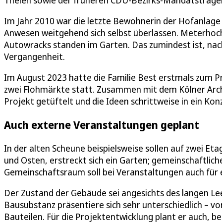
Thelen sowie der früheren CDU-Bezirks-Mandatsträger
Im Jahr 2010 war die letzte Bewohnerin der Hofanlage 
Anwesen weitgehend sich selbst überlassen. Meterhoc
Autowracks standen im Garten. Das zumindest ist, n
Vergangenheit.
Im August 2023 hatte die Familie Best erstmals zum P
zwei Flohmärkte statt. Zusammen mit dem Kölner Arch
Projekt getüftelt und die Ideen schrittweise in ein Ko
Auch externe Veranstaltungen geplant
In der alten Scheune beispielsweise sollen auf zwei E
und Osten, erstreckt sich ein Garten; gemeinschaftlic
Gemeinschaftsraum soll bei Veranstaltungen auch für 
Der Zustand der Gebäude sei angesichts des langen Lee
Bausubstanz präsentiere sich sehr unterschiedlich – v
Bauteilen. Für die Projektentwicklung plant er auch,