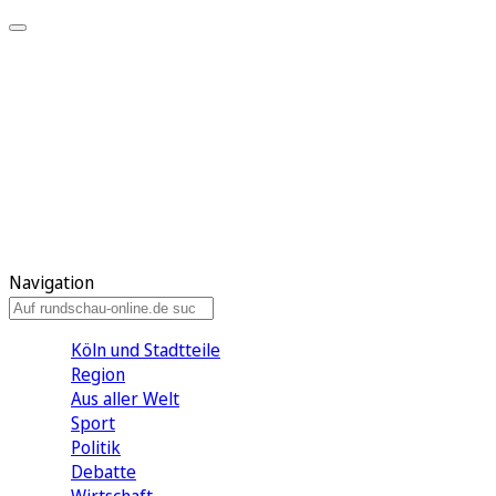
Meine KR
Meine Artikel
Meine Region
Meine Newsletter
Gewinnspiele
Mein Rundschau PLUS
Mein E-Paper
Navigation
Köln und Stadtteile
Region
Aus aller Welt
Sport
Politik
Debatte