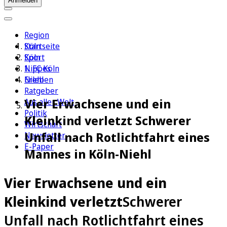
Anmelden
Region
Köln
Startseite
Sport
Köln
1. FC Köln
Nippes
Erleben
Niehl
Ratgeber
Vier Erwachsene und ein
Aus aller Welt
Politik
Kleinkind verletzt Schwerer
Wirtschaft
Unfall nach Rotlichtfahrt eines
Newsletter
E-Paper
Mannes in Köln-Niehl
Vier Erwachsene und ein
Kleinkind verletzt
Schwerer
Unfall nach Rotlichtfahrt eines