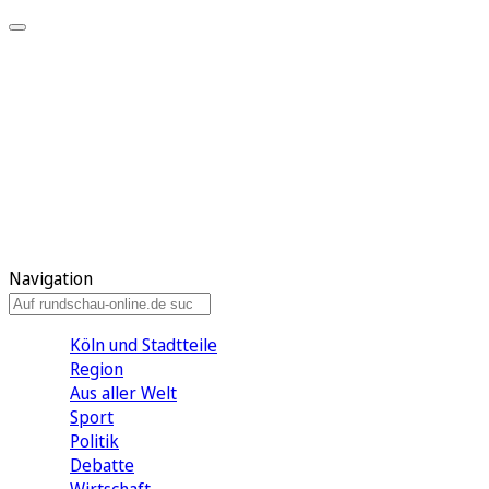
Meine KR
Meine Artikel
Meine Region
Meine Newsletter
Gewinnspiele
Mein Rundschau PLUS
Mein E-Paper
Navigation
Köln und Stadtteile
Region
Aus aller Welt
Sport
Politik
Debatte