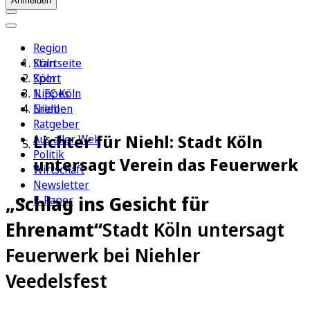
Anmelden
Region
Köln
Startseite
Sport
Köln
1. FC Köln
Nippes
Erleben
Niehl
Ratgeber
Lichter für Niehl: Stadt Köln
Aus aller Welt
Politik
untersagt Verein das Feuerwerk
Wirtschaft
Newsletter
„Schlag ins Gesicht für
E-Paper
Ehrenamt“
Stadt Köln untersagt
Feuerwerk bei Niehler
Veedelsfest