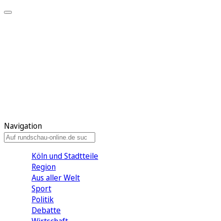
Meine KR
Meine Artikel
Meine Region
Meine Newsletter
Gewinnspiele
Mein Rundschau PLUS
Mein E-Paper
Navigation
Köln und Stadtteile
Region
Aus aller Welt
Sport
Politik
Debatte