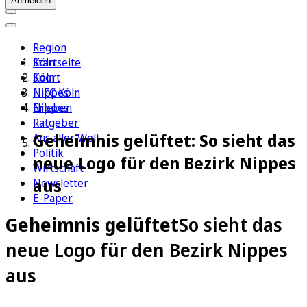
Anmelden
Region
Köln
Startseite
Sport
Köln
1. FC Köln
Nippes
Erleben
Nippes
Ratgeber
Geheimnis gelüftet: So sieht das
Aus aller Welt
Politik
neue Logo für den Bezirk Nippes
Wirtschaft
aus
Newsletter
E-Paper
Geheimnis gelüftet
So sieht das
neue Logo für den Bezirk Nippes
aus