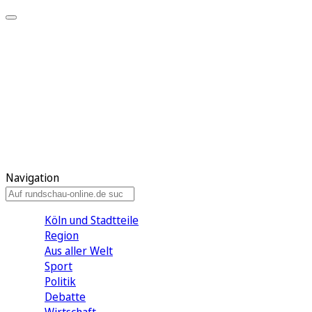
Meine KR
Meine Artikel
Meine Region
Meine Newsletter
Gewinnspiele
Mein Rundschau PLUS
Mein E-Paper
Navigation
Köln und Stadtteile
Region
Aus aller Welt
Sport
Politik
Debatte