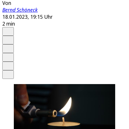
Von
Bernd Schöneck
18.01.2023, 19:15 Uhr
2 min
Auf Google bevorzugen
Anhören
Schrift
Merken
Drucken
Teilen