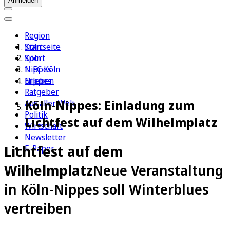
Anmelden
Region
Köln
Startseite
Sport
Köln
1. FC Köln
Nippes
Erleben
Nippes
Ratgeber
Köln-Nippes: Einladung zum
Aus aller Welt
Politik
Lichtfest auf dem Wilhelmplatz
Wirtschaft
Newsletter
Lichtfest auf dem
E-Paper
Wilhelmplatz
Neue Veranstaltung
in Köln-Nippes soll Winterblues
vertreiben