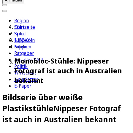
Anmelden
Region
Köln
Startseite
Sport
Köln
1. FC Köln
Nippes
Erleben
Nippes
Ratgeber
Monobloc-Stühle: Nippeser
Aus aller Welt
Politik
Fotograf ist auch in Australien
Wirtschaft
bekannt
Newsletter
E-Paper
Bildserie über weiße
Plastikstühle
Nippeser Fotograf
ist auch in Australien bekannt