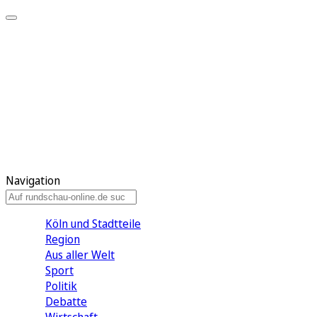
Meine KR
Meine Artikel
Meine Region
Meine Newsletter
Gewinnspiele
Mein Rundschau PLUS
Mein E-Paper
Navigation
Köln und Stadtteile
Region
Aus aller Welt
Sport
Politik
Debatte