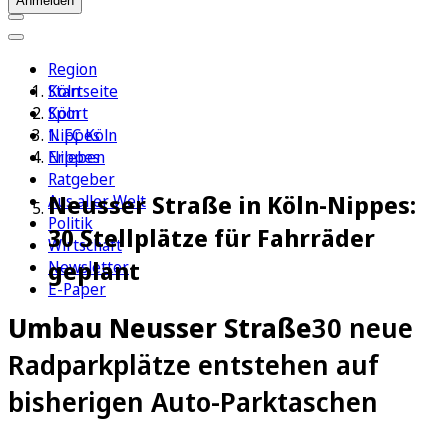
Anmelden
Region
Köln
Startseite
Sport
Köln
1. FC Köln
Nippes
Erleben
Nippes
Ratgeber
Neusser Straße in Köln-Nippes:
Aus aller Welt
Politik
30 Stellplätze für Fahrräder
Wirtschaft
geplant
Newsletter
E-Paper
Umbau Neusser Straße
30 neue
Radparkplätze entstehen auf
bisherigen Auto-Parktaschen