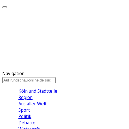
Meine KR
Meine Artikel
Meine Region
Meine Newsletter
Gewinnspiele
Mein Rundschau PLUS
Mein E-Paper
Navigation
Köln und Stadtteile
Region
Aus aller Welt
Sport
Politik
Debatte