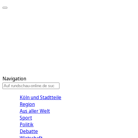
Meine KR
Meine Artikel
Meine Region
Meine Newsletter
Gewinnspiele
Mein Rundschau PLUS
Mein E-Paper
Navigation
Köln und Stadtteile
Region
Aus aller Welt
Sport
Politik
Debatte