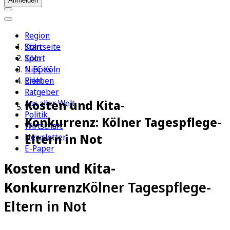
Anmelden
Region
Köln
Startseite
Sport
Köln
1. FC Köln
Nippes
Erleben
Riehl
Ratgeber
Kosten und Kita-
Aus aller Welt
Politik
Konkurrenz: Kölner Tagespflege-
Wirtschaft
Eltern in Not
Newsletter
E-Paper
Kosten und Kita-
Konkurrenz
Kölner Tagespflege-
Eltern in Not