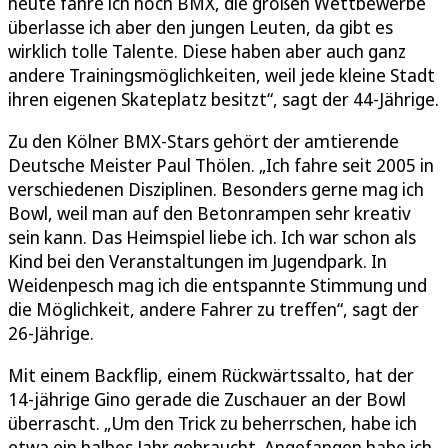
heute fahre ich noch BMX, die großen Wettbewerbe
überlasse ich aber den jungen Leuten, da gibt es
wirklich tolle Talente. Diese haben aber auch ganz
andere Trainingsmöglichkeiten, weil jede kleine Stadt
ihren eigenen Skateplatz besitzt“, sagt der 44-Jährige.
Zu den Kölner BMX-Stars gehört der amtierende
Deutsche Meister Paul Thölen. „Ich fahre seit 2005 in
verschiedenen Disziplinen. Besonders gerne mag ich
Bowl, weil man auf den Betonrampen sehr kreativ
sein kann. Das Heimspiel liebe ich. Ich war schon als
Kind bei den Veranstaltungen im Jugendpark. In
Weidenpesch mag ich die entspannte Stimmung und
die Möglichkeit, andere Fahrer zu treffen“, sagt der
26-Jährige.
Mit einem Backflip, einem Rückwärtssalto, hat der
14-jährige Gino gerade die Zuschauer an der Bowl
überrascht. „Um den Trick zu beherrschen, habe ich
etwa ein halbes Jahr gebraucht. Angefangen habe ich