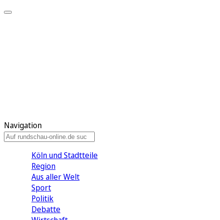
Meine KR
Meine Artikel
Meine Region
Meine Newsletter
Gewinnspiele
Mein Rundschau PLUS
Mein E-Paper
Navigation
Köln und Stadtteile
Region
Aus aller Welt
Sport
Politik
Debatte