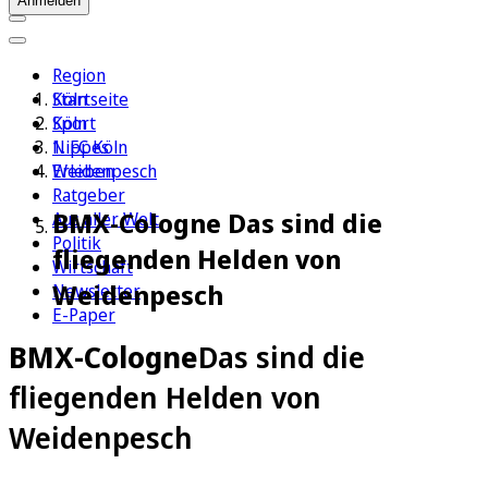
Anmelden
Region
Köln
Startseite
Sport
Köln
1. FC Köln
Nippes
Erleben
Weidenpesch
Ratgeber
BMX-Cologne Das sind die
Aus aller Welt
Politik
fliegenden Helden von
Wirtschaft
Weidenpesch
Newsletter
E-Paper
BMX-Cologne
Das sind die
fliegenden Helden von
Weidenpesch