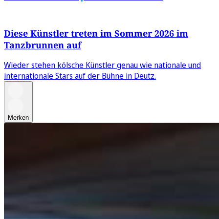
Diese Künstler treten im Sommer 2026 im
Tanzbrunnen auf
Wieder stehen kölsche Künstler genau wie nationale und
internationale Stars auf der Bühne in Deutz.
Merken