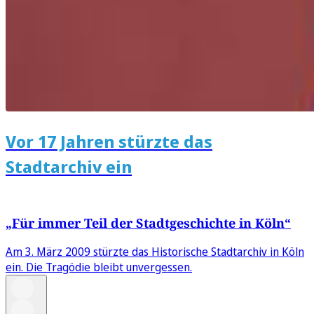
Vor 17 Jahren stürzte das
Stadtarchiv ein
„Für immer Teil der Stadtgeschichte in Köln“
Am 3. März 2009 stürzte das Historische Stadtarchiv in Köln
ein. Die Tragödie bleibt unvergessen.