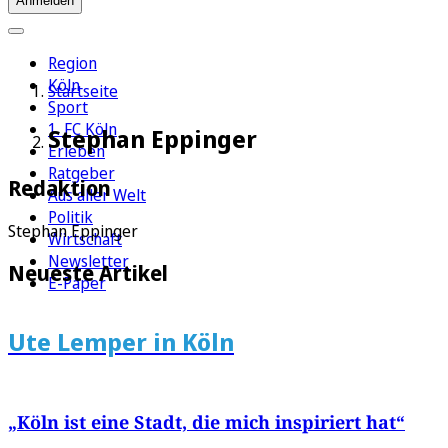
Anmelden
Region
Köln
Startseite
Sport
1. FC Köln
Stephan Eppinger
Erleben
Ratgeber
Redaktion
Aus aller Welt
Politik
Stephan Eppinger
Wirtschaft
Newsletter
Neueste Artikel
E-Paper
Ute Lemper in Köln
„Köln ist eine Stadt, die mich inspiriert hat“