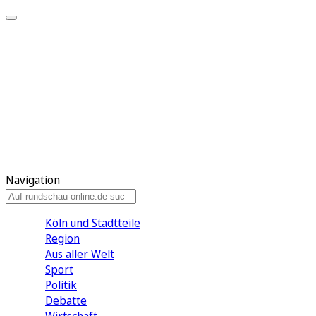
Meine KR
Meine Artikel
Meine Region
Meine Newsletter
Gewinnspiele
Mein Rundschau PLUS
Mein E-Paper
Navigation
Köln und Stadtteile
Region
Aus aller Welt
Sport
Politik
Debatte