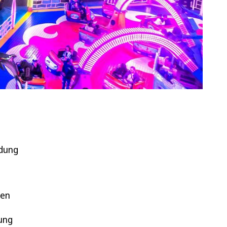
idung
ten
ung