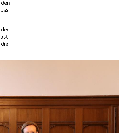
n den
uss.
m den
rbst
 die