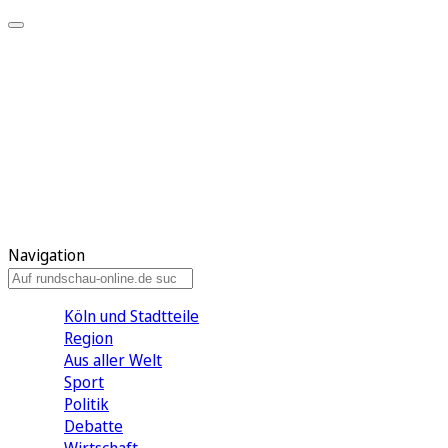
Meine KR
Meine Artikel
Meine Region
Meine Newsletter
Gewinnspiele
Mein Rundschau PLUS
Mein E-Paper
Navigation
Köln und Stadtteile
Region
Aus aller Welt
Sport
Politik
Debatte