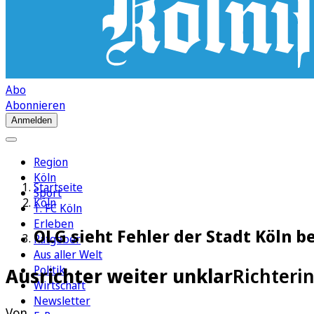
Abo
Abonnieren
Anmelden
Region
Köln
Startseite
Sport
Köln
1. FC Köln
Erleben
OLG sieht Fehler der Stadt Köln b
Ratgeber
Aus aller Welt
Politik
Ausrichter weiter unklar
Richterin
Wirtschaft
Newsletter
Von