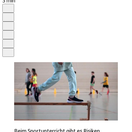
3 min
Auf Google bevorzugen
Anhören
Schrift
Merken
Drucken
Teilen
Beim Sportunterricht gibt es Risiken.