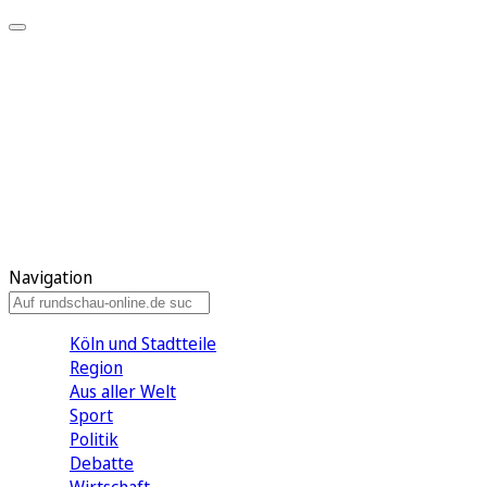
Meine KR
Meine Artikel
Meine Region
Meine Newsletter
Gewinnspiele
Mein Rundschau PLUS
Mein E-Paper
Navigation
Köln und Stadtteile
Region
Aus aller Welt
Sport
Politik
Debatte