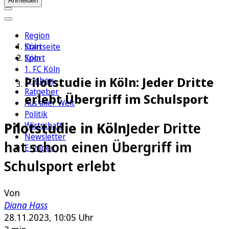
Anmelden
Region
Köln
Startseite
Sport
Köln
1. FC Köln
Pilotstudie in Köln: Jeder Dritte
Erleben
Ratgeber
erlebt Übergriff im Schulsport
Aus aller Welt
Politik
Pilotstudie in Köln
Jeder Dritte
Wirtschaft
Newsletter
hat schon einen Übergriff im
E-Paper
Schulsport erlebt
Von
Diana Hass
28.11.2023, 10:05 Uhr