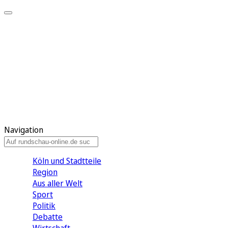
Meine KR
Meine Artikel
Meine Region
Meine Newsletter
Gewinnspiele
Mein Rundschau PLUS
Mein E-Paper
Navigation
Köln und Stadtteile
Region
Aus aller Welt
Sport
Politik
Debatte