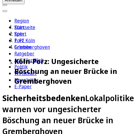
Anmelden
Region
Köln
Startseite
Sport
Köln
1. FC Köln
Porz
Erleben
Gremberghoven
Ratgeber
Köln-Porz: Ungesicherte
Aus aller Welt
Politik
Böschung an neuer Brücke in
Wirtschaft
Gremberghoven
Newsletter
E-Paper
Sicherheitsbedenken
Lokalpolitike
warnen vor ungesicherter
Böschung an neuer Brücke in
Gremberghoven