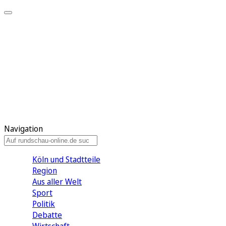
Meine KR
Meine Artikel
Meine Region
Meine Newsletter
Gewinnspiele
Mein Rundschau PLUS
Mein E-Paper
Navigation
Köln und Stadtteile
Region
Aus aller Welt
Sport
Politik
Debatte