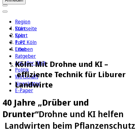
Anmelden
Region
Köln
Startseite
Sport
Köln
1. FC Köln
Porz
Erleben
Libur
Ratgeber
Köln: Mit Drohne und KI –
Aus aller Welt
Politik
effiziente Technik für Liburer
Wirtschaft
Landwirte
Newsletter
E-Paper
40 Jahre „Drüber und
Drunter“
Drohne und KI helfen
Landwirten beim Pflanzenschutz