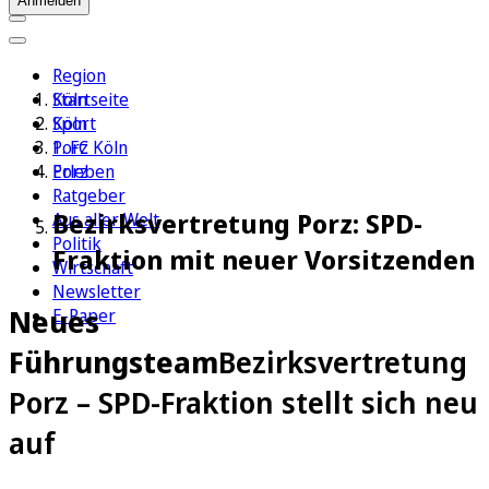
Anmelden
Region
Köln
Startseite
Sport
Köln
1. FC Köln
Porz
Erleben
Porz
Ratgeber
Bezirksvertretung Porz: SPD-
Aus aller Welt
Politik
Fraktion mit neuer Vorsitzenden
Wirtschaft
Newsletter
Neues
E-Paper
Führungsteam
Bezirksvertretung
Porz – SPD-Fraktion stellt sich neu
auf