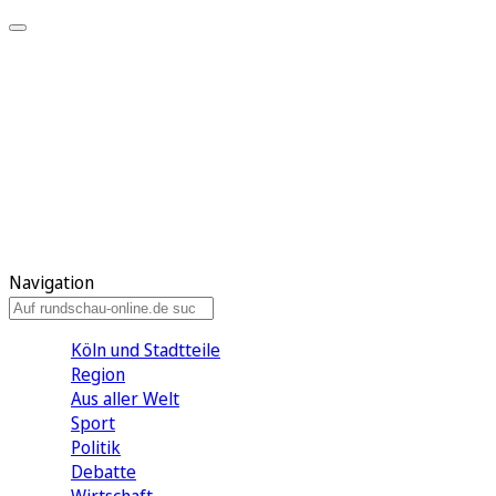
Meine KR
Meine Artikel
Meine Region
Meine Newsletter
Gewinnspiele
Mein Rundschau PLUS
Mein E-Paper
Navigation
Köln und Stadtteile
Region
Aus aller Welt
Sport
Politik
Debatte