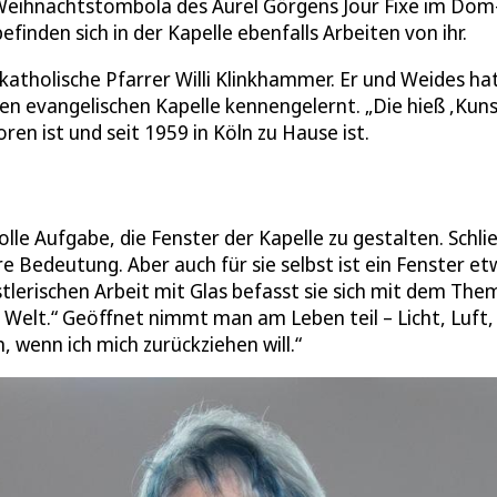
 Weihnachtstombola des Aurel Görgens Jour Fixe im Dom
inden sich in der Kapelle ebenfalls Arbeiten von ihr.
katholische Pfarrer Willi Klinkhammer. Er und Weides ha
ten evangelischen Kapelle kennengelernt. „Die hieß ,Kun
ren ist und seit 1959 in Köln zu Hause ist.
lle Aufgabe, die Fenster der Kapelle zu gestalten. Schlie
e Bedeutung. Aber auch für sie selbst ist ein Fenster et
tlerischen Arbeit mit Glas befasst sie sich mit dem The
 Welt.“ Geöffnet nimmt man am Leben teil – Licht, Luft,
, wenn ich mich zurückziehen will.“