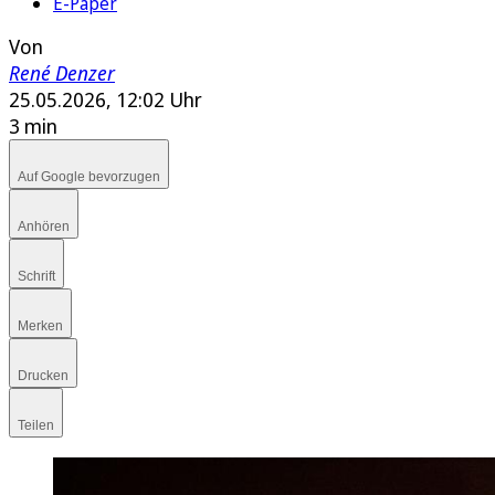
E-Paper
Von
René Denzer
25.05.2026, 12:02 Uhr
3 min
Auf Google bevorzugen
Anhören
Schrift
Merken
Drucken
Teilen