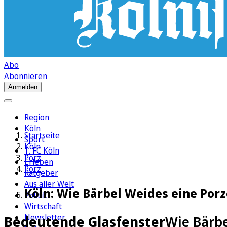
Abo
Abonnieren
Anmelden
Region
Köln
Startseite
Sport
Köln
1. FC Köln
Porz
Erleben
Porz
Ratgeber
Aus aller Welt
Köln: Wie Bärbel Weides eine Por
Politik
Wirtschaft
Newsletter
Bedeutende Glasfenster
Wie Bärb