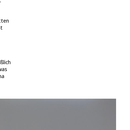
-
tten
st
ßlich
was
ma