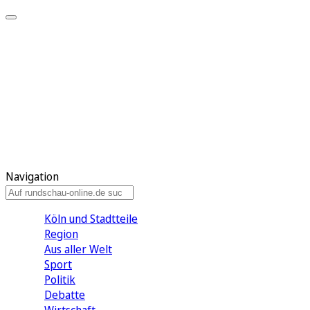
Meine KR
Meine Artikel
Meine Region
Meine Newsletter
Gewinnspiele
Mein Rundschau PLUS
Mein E-Paper
Navigation
Köln und Stadtteile
Region
Aus aller Welt
Sport
Politik
Debatte