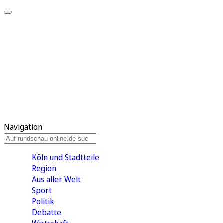
Meine KR
Meine Artikel
Meine Region
Meine Newsletter
Gewinnspiele
Mein Rundschau PLUS
Mein E-Paper
Navigation
Köln und Stadtteile
Region
Aus aller Welt
Sport
Politik
Debatte