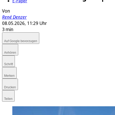
E-Paper
Von
René Denzer
08.05.2026, 11:29 Uhr
3 min
Auf Google bevorzugen
Anhören
Schrift
Merken
Drucken
Teilen