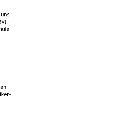
 uns
BV)
hule
nen
iker-
n