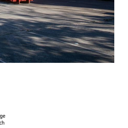
ige
ch