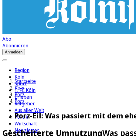
Abo
Abonnieren
Anmelden
Region
Köln
Startseite
Sport
Köln
1. FC Köln
Porz
Erleben
Porz
Ratgeber
Aus aller Welt
Porz-Eil: Was passiert mit dem e
Politik
Wirtschaft
Newsletter
Gescheiterte Umnutzung
Was pass