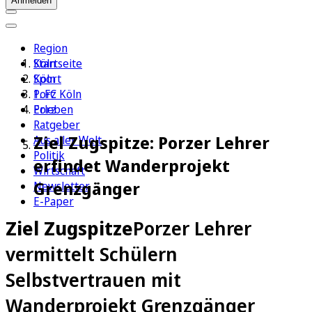
Anmelden
Region
Köln
Startseite
Sport
Köln
1. FC Köln
Porz
Erleben
Porz
Ratgeber
Ziel Zugspitze: Porzer Lehrer
Aus aller Welt
Politik
erfindet Wanderprojekt
Wirtschaft
Grenzgänger
Newsletter
E-Paper
Ziel Zugspitze
Porzer Lehrer
vermittelt Schülern
Selbstvertrauen mit
Wanderprojekt Grenzgänger