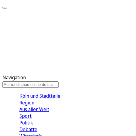
Meine KR
Meine Artikel
Meine Region
Meine Newsletter
Gewinnspiele
Mein Rundschau PLUS
Mein E-Paper
Navigation
Köln und Stadtteile
Region
Aus aller Welt
Sport
Politik
Debatte