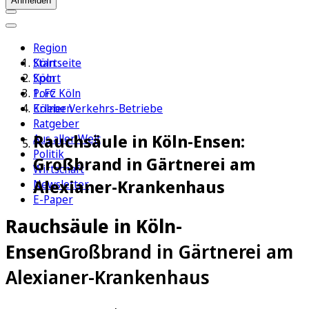
Anmelden
Region
Köln
Startseite
Sport
Köln
1. FC Köln
Porz
Erleben
Kölner Verkehrs-Betriebe
Ratgeber
Rauchsäule in Köln-Ensen:
Aus aller Welt
Politik
Großbrand in Gärtnerei am
Wirtschaft
Alexianer-Krankenhaus
Newsletter
E-Paper
Rauchsäule in Köln-
Ensen
Großbrand in Gärtnerei am
Alexianer-Krankenhaus