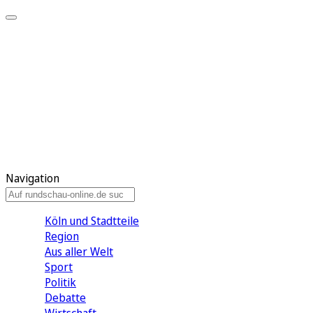
Meine KR
Meine Artikel
Meine Region
Meine Newsletter
Gewinnspiele
Mein Rundschau PLUS
Mein E-Paper
Navigation
Köln und Stadtteile
Region
Aus aller Welt
Sport
Politik
Debatte