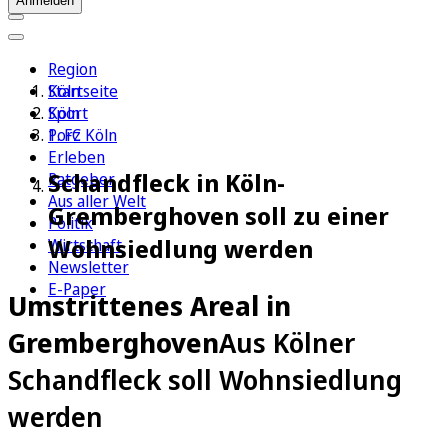
Anmelden
Region
Köln
Startseite
Sport
Köln
1. FC Köln
Porz
Erleben
Schandfleck in Köln-
Ratgeber
Aus aller Welt
Gremberghoven soll zu einer
Politik
Wohnsiedlung werden
Wirtschaft
Newsletter
E-Paper
Umstrittenes Areal in
Gremberghoven
Aus Kölner
Schandfleck soll Wohnsiedlung
werden