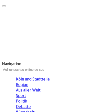
Meine KR
Meine Artikel
Meine Region
Meine Newsletter
Gewinnspiele
Mein Rundschau PLUS
Mein E-Paper
Navigation
Köln und Stadtteile
Region
Aus aller Welt
Sport
Politik
Debatte