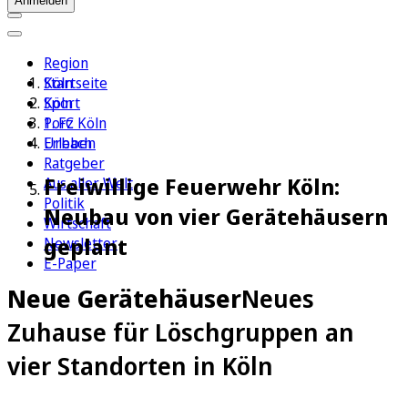
Anmelden
Region
Köln
Startseite
Sport
Köln
1. FC Köln
Porz
Erleben
Urbach
Ratgeber
Freiwillige Feuerwehr Köln:
Aus aller Welt
Politik
Neubau von vier Gerätehäusern
Wirtschaft
geplant
Newsletter
E-Paper
Neue Gerätehäuser
Neues
Zuhause für Löschgruppen an
vier Standorten in Köln