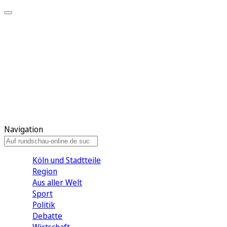
Meine KR
Meine Artikel
Meine Region
Meine Newsletter
Gewinnspiele
Mein Rundschau PLUS
Mein E-Paper
Navigation
Köln und Stadtteile
Region
Aus aller Welt
Sport
Politik
Debatte