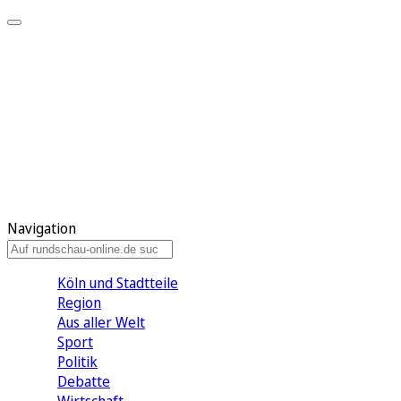
Meine KR
Meine Artikel
Meine Region
Meine Newsletter
Gewinnspiele
Mein Rundschau PLUS
Mein E-Paper
Navigation
Köln und Stadtteile
Region
Aus aller Welt
Sport
Politik
Debatte