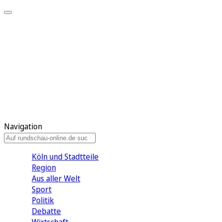
Meine KR
Meine Artikel
Meine Region
Meine Newsletter
Gewinnspiele
Mein Rundschau PLUS
Mein E-Paper
Navigation
Köln und Stadtteile
Region
Aus aller Welt
Sport
Politik
Debatte