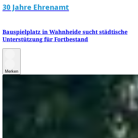
30 Jahre Ehrenamt
Bauspielplatz in Wahnheide sucht städtische
Unterstützung für Fortbestand
Merken