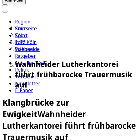
Anmelden
Region
Köln
Startseite
Sport
Köln
1. FC Köln
Porz
Erleben
Wahnheide
Ratgeber
Wahnheider Lutherkantorei
Aus aller Welt
Politik
führt frühbarocke Trauermusik
Wirtschaft
auf
Newsletter
E-Paper
Klangbrücke zur
Ewigkeit
Wahnheider
Lutherkantorei führt frühbarocke
Trauermusik auf