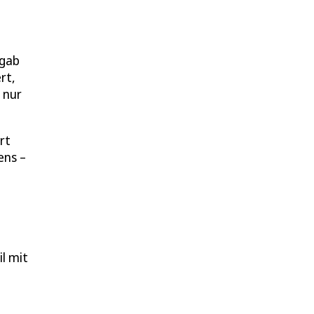
 gab
rt,
 nur
rt
ens –
l mit