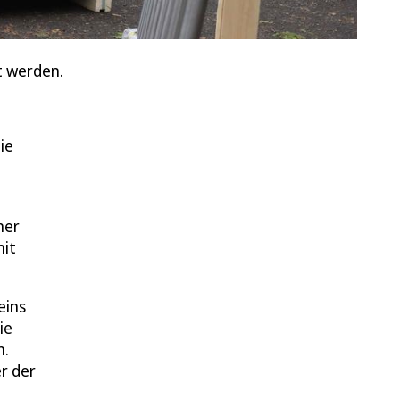
t werden.
ie
ner
mit
eins
ie
n.
r der