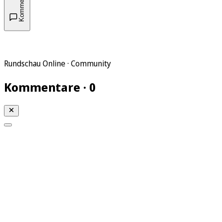
Kommentare
Rundschau Online · Community
Kommentare · 0
Meine KR
Meine Artikel
Meine Region
Meine Newsletter
Gewinnspiele
Mein Rundschau PLUS
Mein E-Paper