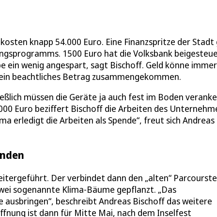
te kosten knapp 54.000 Euro. Eine Finanzspritze der Stadt
ungsprogramms. 1500 Euro hat die Volksbank beigesteue
 ein wenig angespart, sagt Bischoff. Geld könne immer
 ein beachtliches Betrag zusammengekommen.
ließlich müssen die Geräte ja auch fest im Boden veranke
000 Euro beziffert Bischoff die Arbeiten des Unternehm
ma erledigt die Arbeiten als Spende“, freut sich Andreas
inden
itergeführt. Der verbindet dann den „alten“ Parcourstei
zwei sogenannte Klima-Bäume gepflanzt. „Das
 ausbringen“, beschreibt Andreas Bischoff das weitere
öffnung ist dann für Mitte Mai, nach dem Inselfest