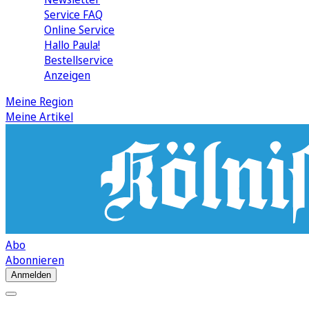
Service FAQ
Online Service
Hallo Paula!
Bestellservice
Anzeigen
Meine Region
Meine Artikel
Abo
Abonnieren
Anmelden