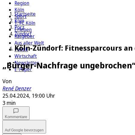
Region
Köln
Startseite
Sport
Köln
1. FC Köln
Porz
Erleben
Zündorf
Ratgeber
Aus aller Welt
Köln-Zündorf: Fitnessparcours a
Politik
Wirtschaft
Newsletter
„Bürger-Nachfrage ungebrochen
E-Paper
Von
René Denzer
25.04.2024, 19:00 Uhr
3 min
Kommentare
Auf Google bevorzugen