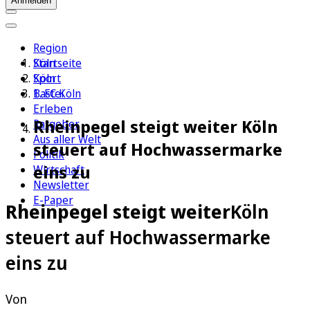
Anmelden
Region
Köln
Startseite
Sport
Köln
1. FC Köln
Bastei
Erleben
Rheinpegel steigt weiter Köln
Ratgeber
Aus aller Welt
steuert auf Hochwassermarke
Politik
eins zu
Wirtschaft
Newsletter
E-Paper
Rheinpegel steigt weiter
Köln
steuert auf Hochwassermarke
eins zu
Von