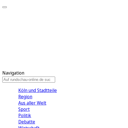
Meine KR
Meine Artikel
Meine Region
Meine Newsletter
Gewinnspiele
Mein Rundschau PLUS
Mein E-Paper
Navigation
Köln und Stadtteile
Region
Aus aller Welt
Sport
Politik
Debatte