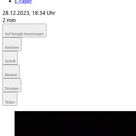
E-Paper
28.12.2023, 18:34 Uhr
2 min
Auf Google bevorzugen
Anhören
Schrift
Merken
Drucken
Teilen