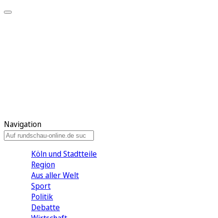
Meine KR
Meine Artikel
Meine Region
Meine Newsletter
Gewinnspiele
Mein Rundschau PLUS
Mein E-Paper
Navigation
Köln und Stadtteile
Region
Aus aller Welt
Sport
Politik
Debatte