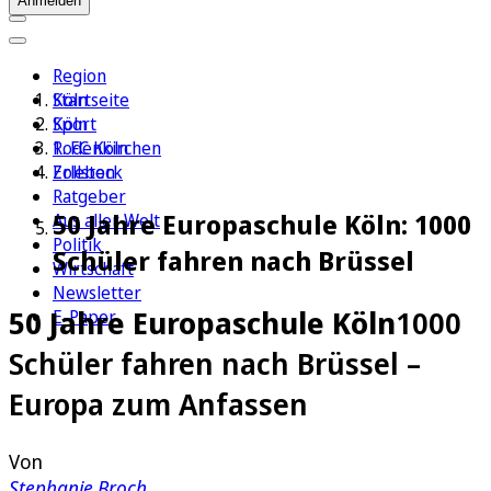
Anmelden
Region
Köln
Startseite
Sport
Köln
1. FC Köln
Rodenkirchen
Erleben
Zollstock
Ratgeber
50 Jahre Europaschule Köln: 1000
Aus aller Welt
Politik
Schüler fahren nach Brüssel
Wirtschaft
Newsletter
50 Jahre Europaschule Köln
1000
E-Paper
Schüler fahren nach Brüssel –
Europa zum Anfassen
Von
Stephanie Broch