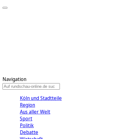
Meine KR
Meine Artikel
Meine Region
Meine Newsletter
Gewinnspiele
Mein Rundschau PLUS
Mein E-Paper
Navigation
Köln und Stadtteile
Region
Aus aller Welt
Sport
Politik
Debatte