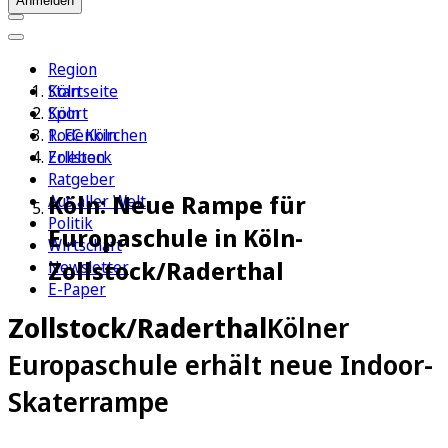
Anmelden
Region
Köln
Startseite
Sport
Köln
1. FC Köln
Rodenkirchen
Erleben
Zollstock
Ratgeber
Köln: Neue Rampe für
Aus aller Welt
Politik
Europaschule in Köln-
Wirtschaft
Zollstock/Raderthal
Newsletter
E-Paper
Zollstock/Raderthal
Kölner
Europaschule erhält neue Indoor-
Skaterrampe