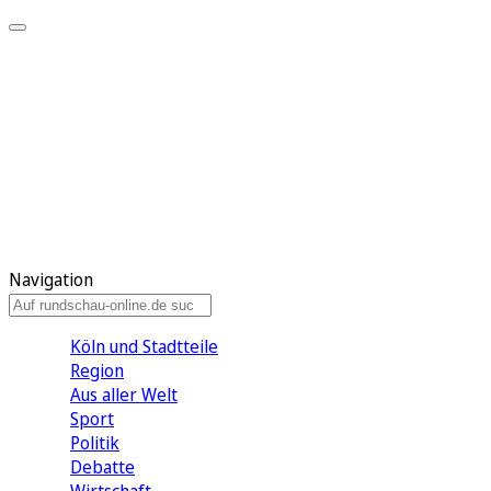
Meine KR
Meine Artikel
Meine Region
Meine Newsletter
Gewinnspiele
Mein Rundschau PLUS
Mein E-Paper
Navigation
Köln und Stadtteile
Region
Aus aller Welt
Sport
Politik
Debatte