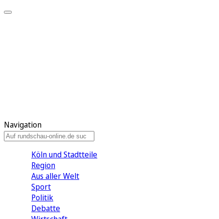
Meine KR
Meine Artikel
Meine Region
Meine Newsletter
Gewinnspiele
Mein Rundschau PLUS
Mein E-Paper
Navigation
Köln und Stadtteile
Region
Aus aller Welt
Sport
Politik
Debatte