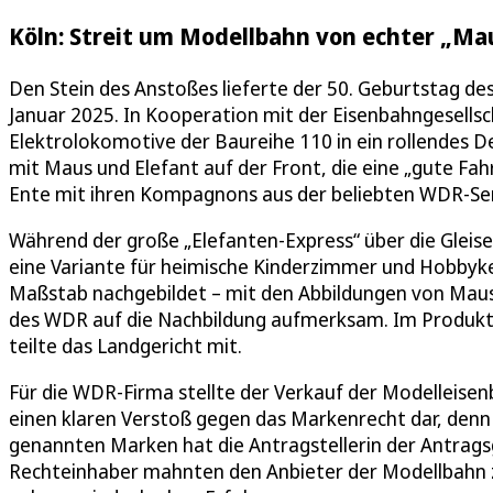
Köln: Streit um Modellbahn von echter „Ma
Den Stein des Anstoßes lieferte der 50. Geburtstag de
Januar 2025. In Kooperation mit der Eisenbahngesellsc
Elektrolokomotive der Baureihe 110 in ein rollendes 
mit Maus und Elefant auf der Front, die eine „gute Fah
Ente mit ihren Kompagnons aus der beliebten WDR-Se
Während der große „Elefanten-Express“ über die Gleise
eine Variante für heimische Kinderzimmer und Hobbykel
Maßstab nachgebildet – mit den Abbildungen von Maus
des WDR auf die Nachbildung aufmerksam. Im Produktk
teilte das Landgericht mit.
Für die WDR-Firma stellte der Verkauf der Modelleise
einen klaren Verstoß gegen das Markenrecht dar, denn
genannten Marken hat die Antragstellerin der Antragsg
Rechteinhaber mahnten den Anbieter der Modellbahn z