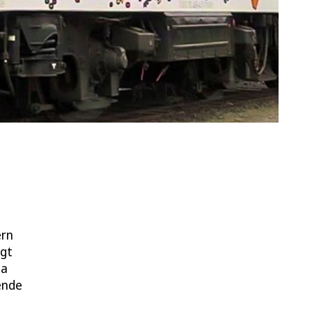
ern
agt
ma
ende