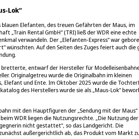
us-Lok“
s blauen Elefanten, des treuen Gefährten der Maus, im
haft „Train Rental GmbH“ (TRI) ließ der WDR eine echte
Denkmal verwandeln. Der „Elefanten-Express“ war gebore
rt“ wünschten. Auf den Seiten des Zuges feiert auch die 
ndung.
 bretterte, entwarf der Hersteller für Modelleisenbahn
ler. Originalgetreu wurde die Originalbahn im kleinen
, Elefant und Ente. Im Oktober 2025 wurde die Tochter
atalog des Herstellers wurde sie als „Maus-Lok“ bewor
nbahn mit den Hauptfiguren der „Sendung mit der Maus“
 beim WDR liegen die Nutzungsrechte. „Die Nutzung der
egnerin nicht gestattet“, so das Landgericht. Die
unächst außergerichtlich ab, das Produkt vom Markt z