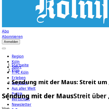
Abo
Abonnieren
Anmelden
Region
Köln
Startseite
Sport
Köln
1. FC Köln
Erleben
Sendung mit der Maus: Streit um 
Ratgeber
Aus aller Welt
Politik
Sendung mit der Maus
Streit über
Wirtschaft
Newsletter
Von