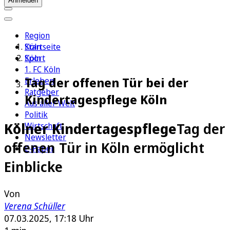
Anmelden
Region
Köln
Startseite
Sport
Köln
1. FC Köln
Tag der offenen Tür bei der
Erleben
Ratgeber
Kindertagespflege Köln
Aus aller Welt
Politik
Kölner Kindertagespflege
Tag der
Wirtschaft
Newsletter
offenen Tür in Köln ermöglicht
E-Paper
Einblicke
Von
Verena Schüller
07.03.2025, 17:18 Uhr