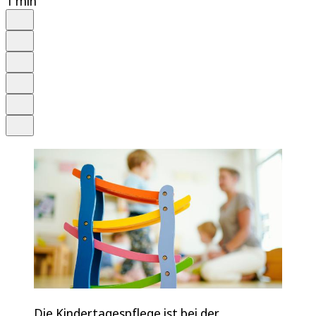
1 min
Auf Google bevorzugen
Anhören
Schrift
Merken
Drucken
Teilen
Die Kindertagespflege ist bei der