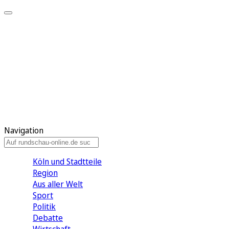
Meine KR
Meine Artikel
Meine Region
Meine Newsletter
Gewinnspiele
Mein Rundschau PLUS
Mein E-Paper
Navigation
Köln und Stadtteile
Region
Aus aller Welt
Sport
Politik
Debatte