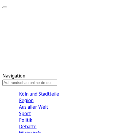
Meine KR
Meine Artikel
Meine Region
Meine Newsletter
Gewinnspiele
Mein Rundschau PLUS
Mein E-Paper
Navigation
Köln und Stadtteile
Region
Aus aller Welt
Sport
Politik
Debatte