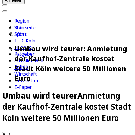
Anmelden
Region
Köln
Startseite
Sport
Köln
1. FC Köln
Umbau wird teurer: Anmietung
Erleben
Ratgeber
der Kaufhof-Zentrale kostet
Aus aller Welt
Stadt Köln weitere 50 Millionen
Politik
Wirtschaft
Euro
Newsletter
E-Paper
Umbau wird teurer
Anmietung
der Kaufhof-Zentrale kostet Stadt
Köln weitere 50 Millionen Euro
Von