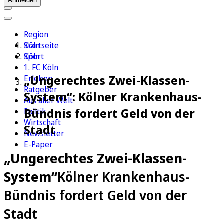
Anmelden
Region
Köln
Startseite
Sport
Köln
1. FC Köln
„Ungerechtes Zwei-Klassen-
Erleben
Ratgeber
System“: Kölner Krankenhaus-
Aus aller Welt
Bündnis fordert Geld von der
Politik
Wirtschaft
Stadt
Newsletter
E-Paper
„Ungerechtes Zwei-Klassen-
System“
Kölner Krankenhaus-
Bündnis fordert Geld von der
Stadt