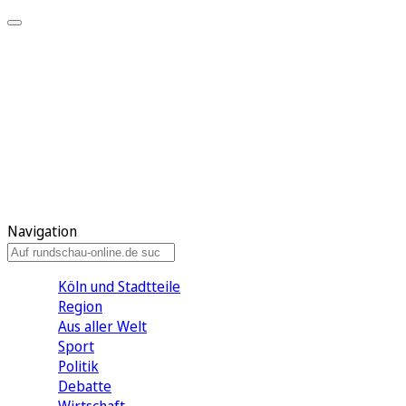
Meine KR
Meine Artikel
Meine Region
Meine Newsletter
Gewinnspiele
Mein Rundschau PLUS
Mein E-Paper
Navigation
Köln und Stadtteile
Region
Aus aller Welt
Sport
Politik
Debatte